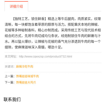
详细介绍
【独特工艺，锁住鲜香】精选上等牛后腿肉，肉质紧实，纹理
清晰，每一块都饱含着草原的醇厚与活力。搭配重庆本地的辣椒、
花椒等多种秘制香料，精心炒制而成。采用传统工艺与现代技术相
结合的方式，先将牛肉切成均匀条状，经炮制锁住牛肉的鲜嫩与汁
水。再以猛火爆炒，让辣椒与花椒的香气充分渗透到牛肉的每一个
缝隙，使麻辣滋味深入骨髓，嚼劲十足。
本文网址：http://www.cqwxzsp.com/product/732.html
关键词：
麻辣冷吃牛肉
上一篇：
馋嘴娃娃味城牛肉
下一篇：
馋嘴娃娃大鸡爪
联系我们