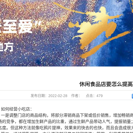
休闲食品店要怎么提高
发布日期：
2022-02-28
作者：
点击：
479
如何经营小吃店：
一是调整门店的商品结构，将部分滞销商品下架或低价销售，增加畅销
场的竞争，都在增加生鲜产品的比重，通过生鲜产品带动人气，提振销量
名度。但这种方法就像吃鸦片提神，效果来的快去的也快，而且会造成很