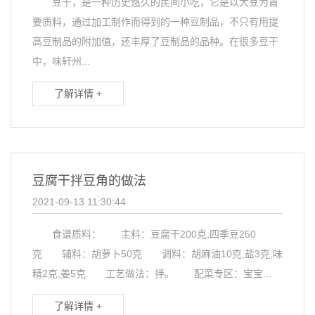
豆干，是一种历史悠久的民间小吃，它是以大豆为首
要质料，通过加工制作而得到的一种豆制品，不只有用提
高豆制品的附加值，还丰厚了豆制品的品种。在很多豆干
中，味轩州...
了解详情 +
豆腐干拌豆角的做法
2021-09-13 11:30:44
食谱质料： 主料：豆腐干200克,四季豆250
克 辅料：胡萝卜50克 调料：胡麻油10克,盐3克,味
精2克,姜5克 工艺做法：拌。 配菜专区：宝宝...
了解详情 +